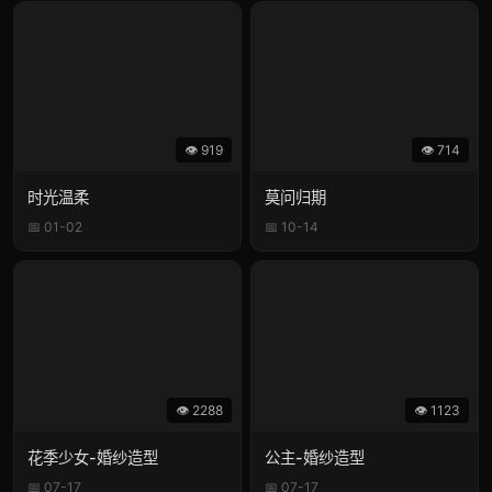
👁 919
👁 714
时光温柔
莫问归期
📅 01-02
📅 10-14
👁 2288
👁 1123
花季少女-婚纱造型
公主-婚纱造型
📅 07-17
📅 07-17