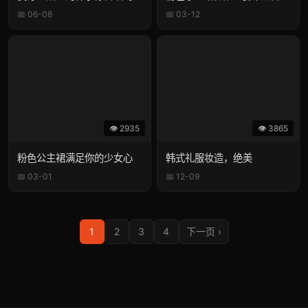
📅 06-08
📅 03-12
👁 2935
👁 3865
粉色公主裙满足你的少女心
韩式礼服妆造，绝美
📅 03-01
📅 12-09
1
2
3
4
下一页 ›