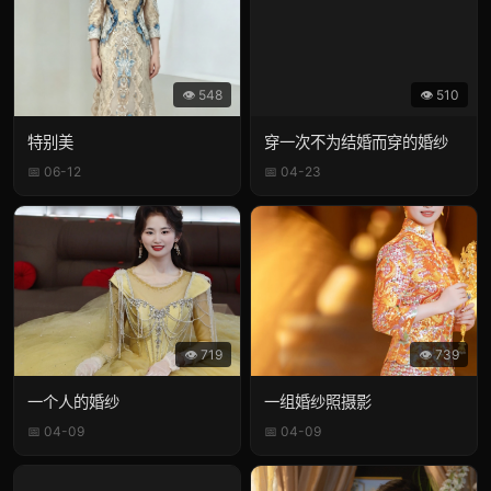
👁 548
👁 510
特别美
穿一次不为结婚而穿的婚纱
📅 06-12
📅 04-23
👁 719
👁 739
一个人的婚纱
一组婚纱照摄影
📅 04-09
📅 04-09