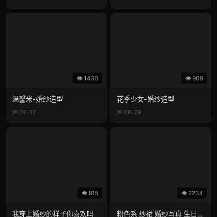
👁 1430
👁 909
温馨米-婚纱造型
花季少女-婚纱造型
📅 07-17
📅 06-29
👁 915
👁 2234
我穿上婚纱的样子你喜欢吗
粉色系 纱裙 婚纱写真 生日照 浪漫 少女感