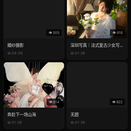
👁 505
👁 918
婚纱摄影
深圳写真｜法式复古少女写真 油画风写真
📅 04-09
📅 01-28
👁 914
👁 822
奔赴下一场山海
无题
📅 01-28
📅 01-28